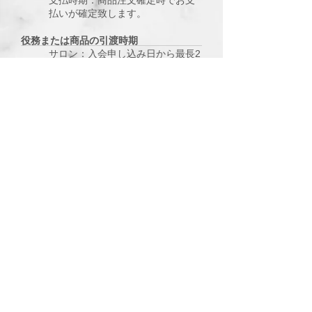
支払時期：商品注文確定時でお支
払いが確定致します。
役務または商品の引渡時期
サロン：入会申し込み日から最長2
週間以内に入会審査をいたしま
す。その後ご利用いただけます。
オンライン販売：配送のご依頼を
受けてから10日以内に発送いたし
ます。
返品についての特約に関する事項
商品・サービスに欠陥がある場合
を除き、購入後のお客様の都合に
よるキャンセルは、お受けできま
せん。